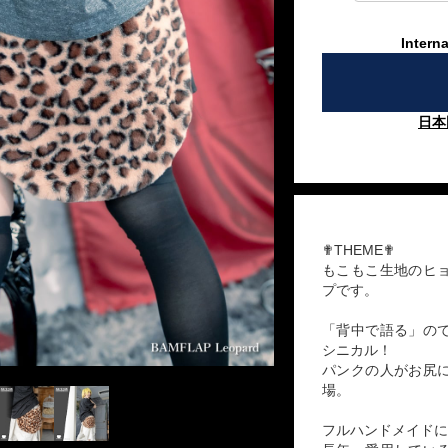
Interna
日本
✟THEME✟
もこもこ生地のヒ
プです。
「背中で語る」の
シニカル！
パンクの人がお尻
場。
フルハンドメイドに