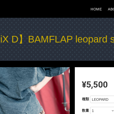
HOME
AB
X D】BAMFLAP leopard s
¥5,500
種類
数量