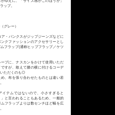
るがゆえに、「サイズ感がこのほうが」
ラップ。
）
NO（グレー）
コア・パンクスがジップジーンズなどに
パンクファッションのアクセサリーとし
ムフラップ(通称ヒップフラップ／ケツ
ループに、ナスカンをかけて使用いただ
ドですが、敢えて腰の横に付けるコーデ
いただくのも◎
ため、布を張り合わせたものとは違い若
。
アイテムではないので、小さすぎると
？」と言われることもあるため、一般的
バムフラップよりは数センチほど幅を広
。