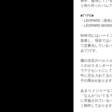
長年、愛用してい
と拘り作ったバムフ
■TYPE■
・LEOPARD（茶色
・LEOPARD MO
80年代にはハード
装着し、現在では
て定番化しているバ
あて)です。
腰の左右のベルト
くのがスタンダー
でアクセントにして
中に芯を入れてる
干の厚みがあります
あまりメジャーな
「なんかついてる
に市販されている
く制作しております