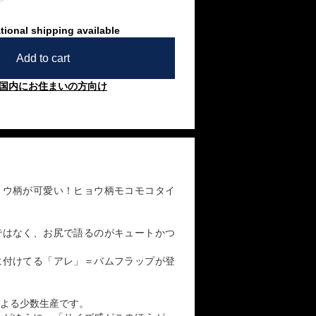
tional shipping available
Add to cart
国内にお住まいの方向け
ョウ柄が可愛い！ヒョウ柄モコモコタイ
ではなく、お尻で語るのがキュートかつ
に付けてる「アレ」＝バムフラップが登
よる少数生産です。