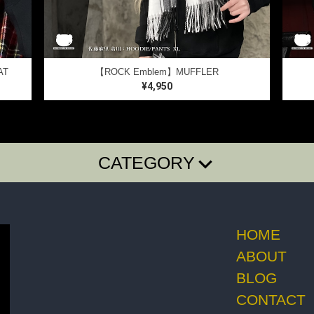
AT
【ROCK Emblem】MUFFLER
¥4,950
CATEGORY
E・SHIRTS
BAG・BELT・OTHER
ACCESSORY
HOME
ABOUT
BLOG
CONTACT