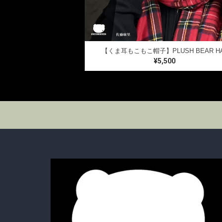
【くま耳もこもこ帽子】PLUSH BEAR H
¥5,500
T-SHIRTS
LONG SLEEVE T
FOODI
SugarGrim