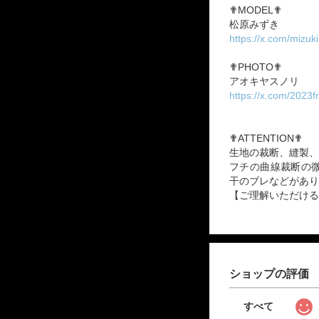
✟MODEL✟
松原みずき
https://x.com/mizuk
✟PHOTO✟
アオキヤスノリ
https://x.com/2023
✟ATTENTION✟
生地の裁断、縫製、
フチの曲線裁断の
干のブレなどがあり
【ご理解いただける
ショップの評価
すべて