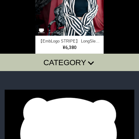
【EmbLogo STRIPE】 LongSleeve SHIRTS
¥6,380
CATEGORY
T-SHIRTS
LONG SLEEVE T
SugarGrim
FOODIE・SHIRTS
BAG・BELT・OTHER
ACCESSORY
BOTTOMS
GOODS