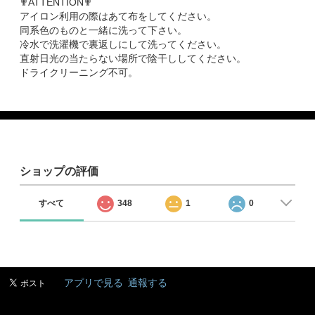
✟ATTENTION✟
アイロン利用の際はあて布をしてください。
同系色のものと一緒に洗って下さい。
冷水で洗濯機で裏返しにして洗ってください。
直射日光の当たらない場所で陰干ししてください。
ドライクリーニング不可。
ショップの評価
すべて
348
1
0
アプリで見る
通報する