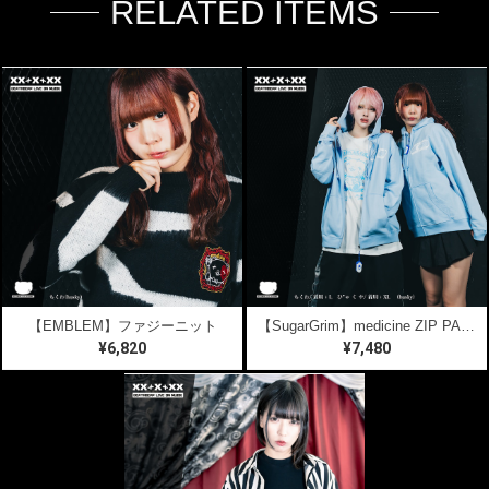
RELATED ITEMS
【EMBLEM】ファジーニット
【SugarGrim】medicine ZIP PARKA
¥6,820
¥7,480