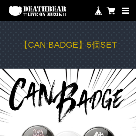
【CAN BADGE】5個SET