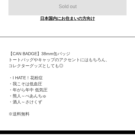
Sold out
日本国内にお住まいの方向け
【CAN BADGE】38mm缶バッジ
トートバッグやキャップのアクセントにはもちろん、
コレクターグッズとしても◎
・I HATE！花粉症
・我こそは低血圧
・年がら年中 低気圧
・熊人～べあんちゅ
・酒人～さけくず
※送料無料