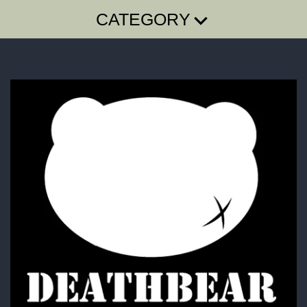
CATEGORY
T-SHIRTS
LONG SLEEVE T
SugarGrim
FOODIE・SHIRTS
BAG・BELT・OTHER
ACCESSORY
BOTTOMS
GOODS