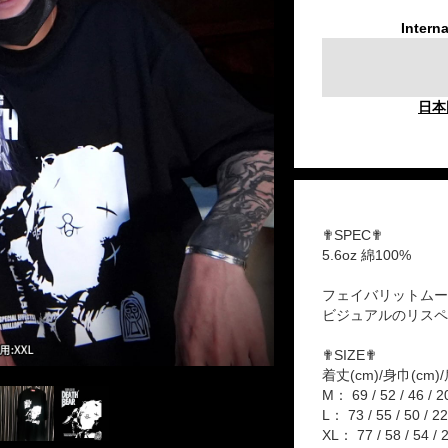
Interna
日本
✟SPEC✟
5.6oz 綿100%
フェイバリットムー
ビジュアルのリスペ
✟SIZE✟
着丈(cm)/身巾(cm)/
M： 69 / 52 / 46 / 2
L： 73 / 55 / 50 / 22
XL： 77 / 58 / 54 / 