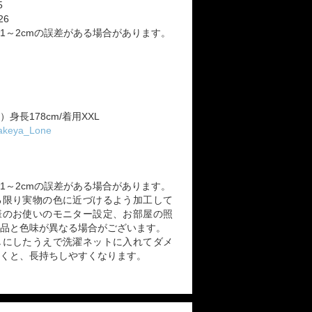
5
 26
1～2cmの誤差がある場合があります。
）身長178cm/着用XXL
/Takeya_Lone
1～2cmの誤差がある場合があります。
る限り実物の色に近づけるよう加工して
様のお使いのモニター設定、お部屋の照
品と色味が異なる場合がございます。
しにしたうえで洗濯ネットに入れてダメ
くと、長持ちしやすくなります。