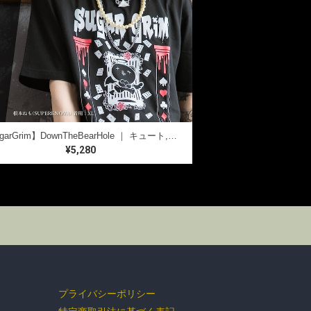
【SugarGrim】DownTheBearHole ｜ キュート,ファンシーTシャツ / ゴシック / 熊ベア
¥5,280
BOTTOMS
GOODS
プライバシーポリシー