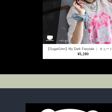
¥5,280
T-SHIRTS
LONG SLEEVE T
FOODI
SugarGrim