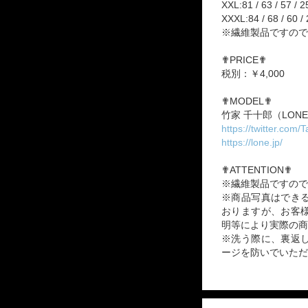
XXL:81 / 63 / 57 / 2
XXXL:84 / 68 / 60 /
※繊維製品ですので
✟PRICE✟
税別：￥4,000
✟MODEL✟
竹家 千十郎（LONE
https://twitter.com
https://lone.jp/
✟ATTENTION✟
※繊維製品ですので
※商品写真はでき
おりますが、お客
明等により実際の商
※洗う際に、裏返
ージを防いでいただ