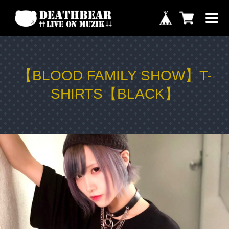
【BLOOD FAMILY SHOW】T-
SHIRTS【BLACK】