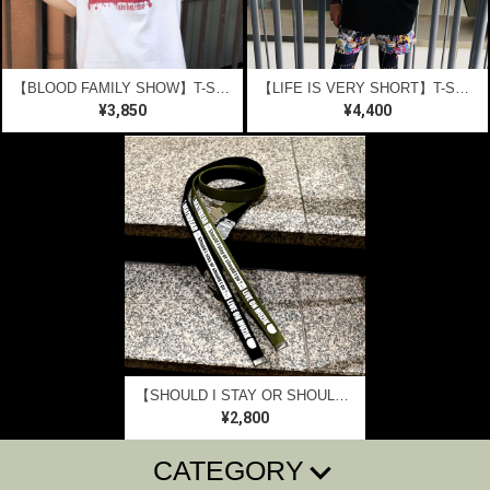
【BLOOD FAMILY SHOW】T-SHIRTS【WHITE】
【LIFE IS VERY SHORT】T-SHIRTS
¥3,850
¥4,400
【SHOULD I STAY OR SHOULD I GO】ガチャベルト
¥2,800
CATEGORY