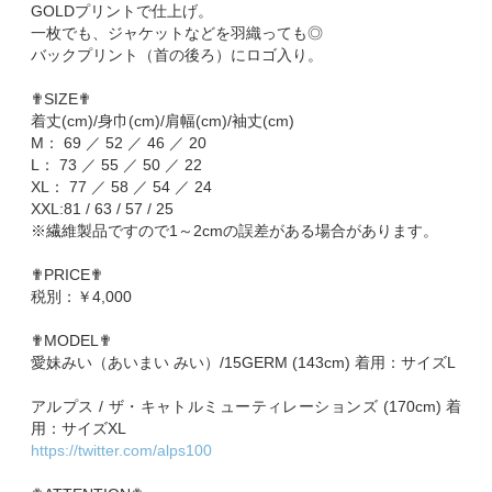
GOLDプリントで仕上げ。
一枚でも、ジャケットなどを羽織っても◎
バックプリント（首の後ろ）にロゴ入り。
✟SIZE✟
着丈(cm)/身巾(cm)/肩幅(cm)/袖丈(cm)
M： 69 ／ 52 ／ 46 ／ 20
L： 73 ／ 55 ／ 50 ／ 22
XL： 77 ／ 58 ／ 54 ／ 24
XXL:81 / 63 / 57 / 25
※繊維製品ですので1～2cmの誤差がある場合があります。
✟PRICE✟
税別：￥4,000
✟MODEL✟
愛妹みい（あいまい みい）/15GERM (143cm) 着用：サイズL
アルプス / ザ・キャトルミューティレーションズ (170cm) 着
用：サイズXL
https://twitter.com/alps100