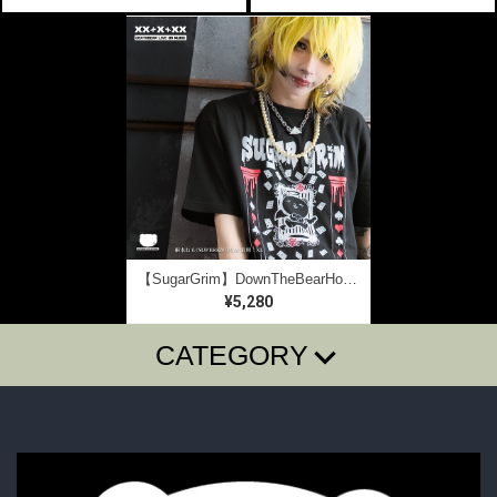
【SugarGrim】DownTheBearHole ｜ キュート,ファンシーTシャツ / ゴシック / 熊ベア
¥5,280
CATEGORY
T-SHIRTS
LONG SLEEVE T
SugarGrim
FOODIE・SHIRTS
BAG・BELT・OTHER