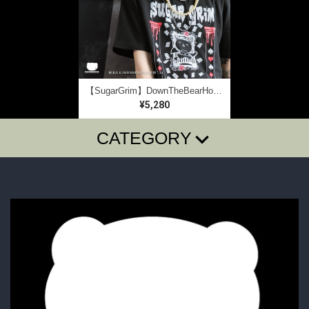
【SugarGrim】DownTheBearHole ｜ キュート,ファンシーTシャツ / ゴシック / 熊ベア
¥5,280
CATEGORY
T-SHIRTS
LONG SLEEVE T
SugarGrim
FOODIE・SHIRTS
BAG・BELT・OTHER
ACCESSORY
BOTTOMS
GOODS