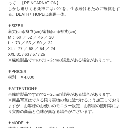
って…【REINCARNATION】
しかし迫りくる死神にはバツを。生き続けるために抵抗をす
る。DEATHとHOPEは表裏一体。
✟SIZE✟
着丈(cm)/身巾(cm)/肩幅(cm)/袖丈(cm)
M： 69 ／ 52 ／ 46 ／ 20
L： 73 ／ 55 ／ 50 ／ 22
XL： 77 ／ 58 ／ 54 ／ 24
XXL:81 / 63 / 57 / 25
※繊維製品ですので1～2cmの誤差がある場合があります。
✟PRICE✟
税別：￥4,000
✟ATTENTION✟
※繊維製品ですので1～2cmの誤差がある場合があります。
※商品写真はできる限り実物の色に近づけるよう加工しており
ますが、お客様のお使いのモニター設定、お部屋の照明等によ
り実際の商品と色味が異なる場合がございます。
✟MODEL✟