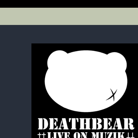
T-SHIRTS
LONG SLEEVE T
FOODI
SugarGrim