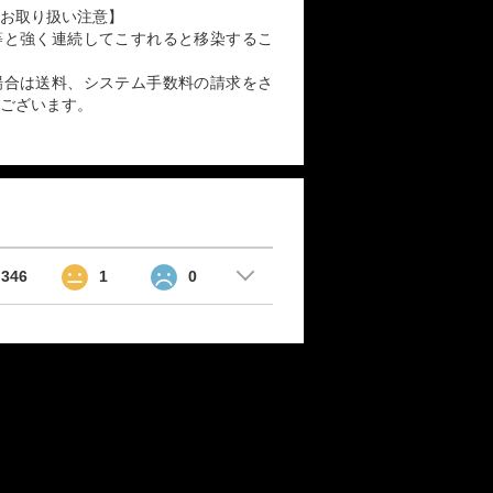
お取り扱い注意】
等と強く連続してこすれると移染するこ
場合は送料、システム手数料の請求をさ
ございます。
346
1
0