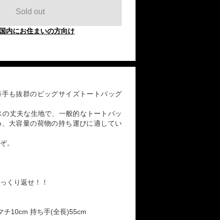
Sold out
国内にお住まいの方向け
勝手も抜群のビッグサイズトートバッグ
バスの丈夫な生地で、一般的なトートバッ
め、大容量の荷物の持ち運びに適してい
ぞ。
っくり返せ！！
 マチ10cm 持ち手(全長)55cm