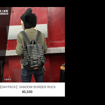
【DAYPACK】SHADOW BORDER RUCK
¥5,500