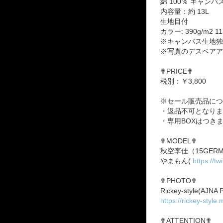
綿 100％ キャンバ
内容量：約 13L
生地目付
カラー: 390g/m2 11.
※キャンバス生地独
※写真のデスベアア
✟PRICE✟
税別：￥3,800
※セール販売品につ
・返品不可となりま
・専用BOXはつき
✟MODEL✟
秋空李佳（15GER
やまもん(
https://t
✟PHOTO✟
Rickey-style(AJN
https://rickey-style
✟ATTENTION✟