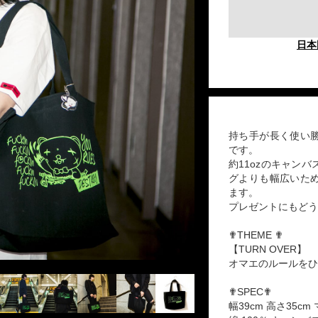
日本
持ち手が長く使い
です。
約11ozのキャン
グよりも幅広いた
ます。
プレゼントにもどう
✟THEME ✟
【TURN OVER】
オマエのルールをひ
✟SPEC✟
幅39cm 高さ35cm