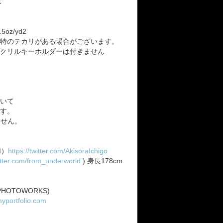
ス
5oz/yd2
特のテカリがある場合がございます。
クリルキーホルダーは付きません
いて
す。
ません。
M）
https://twitter.com/AkisoraIchigo
witter.com/from_underworld
) 身長178cm
A PHOTOWORKS)
.myportfolio.com