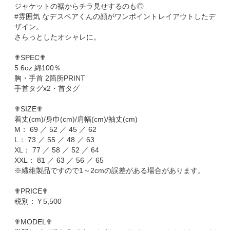
ジャケットの裾からチラ見せするのも◎
#雰囲気 なデスベアくんの顔がワンポイントレイアウトしたデ
ザイン。
さらっとしたオシャレに。
✟SPEC✟
5.6oz 綿100％
胸・手首 2箇所PRINT
手首タグx2・首タグ
✟SIZE✟
着丈(cm)/身巾(cm)/肩幅(cm)/袖丈(cm)
M： 69 ／ 52 ／ 45 ／ 62
L： 73 ／ 55 ／ 48 ／ 63
XL： 77 ／ 58 ／ 52 ／ 64
XXL： 81 ／ 63 ／ 56 ／ 65
※繊維製品ですので1～2cmの誤差がある場合があります。
✟PRICE✟
税別：￥5,500
✟MODEL✟