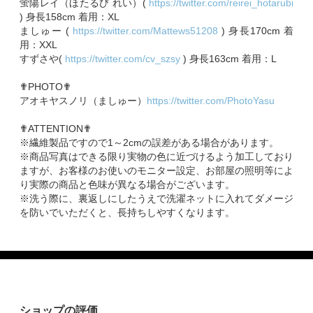
蛍陽レイ（ほたるび れい）(
https://twitter.com/reirei_hotarubi
) 身長158cm 着用：XL
ましゅー (
https://twitter.com/Mattews51208
) 身長170cm 着
用：XXL
すずさや(
https://twitter.com/cv_szsy
) 身長163cm 着用：L
✟PHOTO✟
アオキヤスノリ（ましゅー）
https://twitter.com/PhotoYasu
✟ATTENTION✟
※繊維製品ですので1～2cmの誤差がある場合があります。
※商品写真はできる限り実物の色に近づけるよう加工しており
ますが、お客様のお使いのモニター設定、お部屋の照明等によ
り実際の商品と色味が異なる場合がございます。
※洗う際に、裏返しにしたうえで洗濯ネットに入れてダメージ
を防いでいただくと、長持ちしやすくなります。
ショップの評価