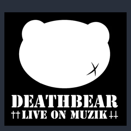
SugarGrim
FOODIE・SHIRTS
BAG・BELT・OTHER
ACCESSORY
BOTTOMS
GOODS