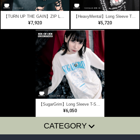
【TURN UP THE GAIN】ZIP Long Sleeve T-SHIRTS
【HeavyMental】Long Sleeve T-SHIRTS
¥7,920
¥5,720
【SugarGrim】Long Sleeve T-SHIRTS【ANGEL】
¥6,050
CATEGORY
T-SHIRTS
LONG SLEEVE T