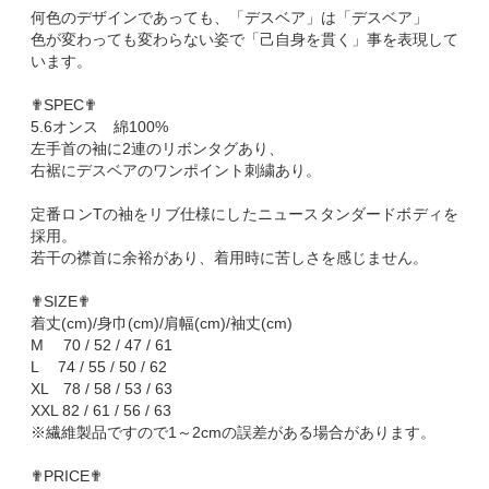
何色のデザインであっても、「デスベア」は「デスベア」
色が変わっても変わらない姿で「己自身を貫く」事を表現して
います。
✟SPEC✟
5.6オンス 綿100%
左手首の袖に2連のリボンタグあり、
右裾にデスベアのワンポイント刺繍あり。
定番ロンTの袖をリブ仕様にしたニュースタンダードボディを
採用。
若干の襟首に余裕があり、着用時に苦しさを感じません。
✟SIZE✟
着丈(cm)/身巾(cm)/肩幅(cm)/袖丈(cm)
M 70 / 52 / 47 / 61
L 74 / 55 / 50 / 62
XL 78 / 58 / 53 / 63
XXL 82 / 61 / 56 / 63
※繊維製品ですので1～2cmの誤差がある場合があります。
✟PRICE✟