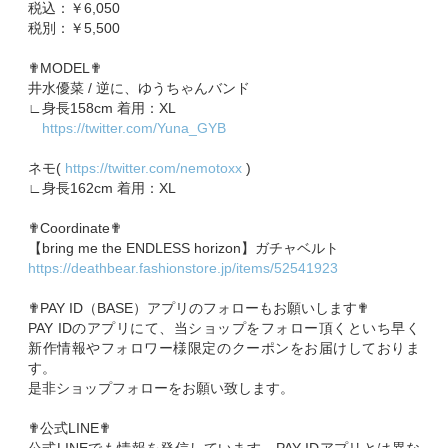
税込：￥6,050
税別：￥5,500
✟MODEL✟
井水優菜 / 逆に、ゆうちゃんバンド
∟身長158cm 着用：XL
https://twitter.com/Yuna_GYB
ネモ(
https://twitter.com/nemotoxx
)
∟身長162cm 着用：XL
✟Coordinate✟
【bring me the ENDLESS horizon】ガチャベルト
https://deathbear.fashionstore.jp/items/52541923
✟PAY ID（BASE）アプリのフォローもお願いします✟
PAY IDのアプリにて、当ショップをフォロー頂くといち早く
新作情報やフォロワー様限定のクーポンをお届けしておりま
す。
是非ショップフォローをお願い致します。
✟公式LINE✟