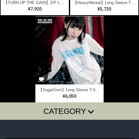
【TURN UP THE GAIN】ZIP Long Sleeve T-SHIRTS
【HeavyMental】Long Sleeve T-SHIRTS
¥7,920
¥5,720
【SugarGrim】Long Sleeve T-SHIRTS【ANGEL】
¥6,050
CATEGORY
T-SHIRTS
LONG SLEEVE T
SugarGrim