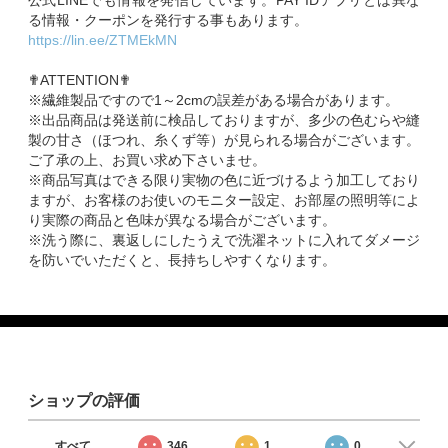
公式LINEでも情報を発信しています。PAY IDアプリとは異な
る情報・クーポンを発行する事もあります。
https://lin.ee/ZTMEkMN
✟ATTENTION✟
※繊維製品ですので1～2cmの誤差がある場合があります。
※出品商品は発送前に検品しておりますが、多少の色むらや縫
製の甘さ（ほつれ、糸くず等）が見られる場合がございます。
ご了承の上、お買い求め下さいませ。
※商品写真はできる限り実物の色に近づけるよう加工しており
ますが、お客様のお使いのモニター設定、お部屋の照明等によ
り実際の商品と色味が異なる場合がございます。
※洗う際に、裏返しにしたうえで洗濯ネットに入れてダメージ
を防いでいただくと、長持ちしやすくなります。
ショップの評価
すべて
346
1
0