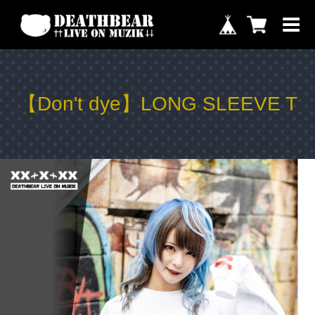
【Don't dye】LONG SLEEVE T