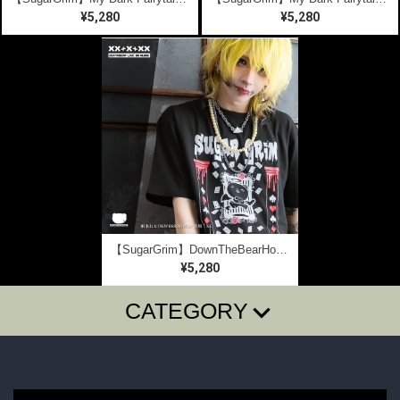
¥5,280
¥5,280
【SugarGrim】DownTheBearHole ｜ キュート,ファンシーTシャツ / ゴシック / 熊ベア
¥5,280
CATEGORY
T-SHIRTS
LONG SLEEVE T
SugarGrim
FOODIE・SHIRTS
BAG・BELT・OTHER