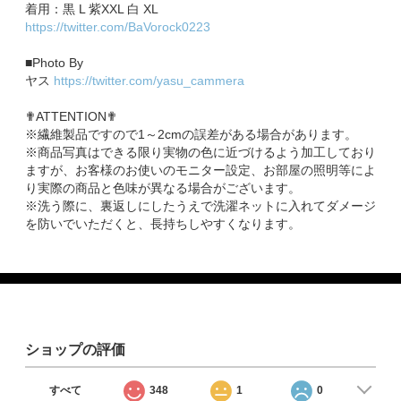
着用：黒 L 紫XXL 白 XL
https://twitter.com/BaVorock0223
■Photo By
ヤス
https://twitter.com/yasu_cammera
✟ATTENTION✟
※繊維製品ですので1～2cmの誤差がある場合があります。
※商品写真はできる限り実物の色に近づけるよう加工しており
ますが、お客様のお使いのモニター設定、お部屋の照明等によ
り実際の商品と色味が異なる場合がございます。
※洗う際に、裏返しにしたうえで洗濯ネットに入れてダメージ
を防いでいただくと、長持ちしやすくなります。
ショップの評価
すべて
348
1
0