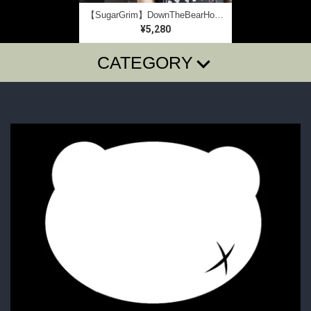
【SugarGrim】DownTheBearHole ｜ キュート,ファンシーTシャツ / ゴシック / 熊ベア
¥5,280
CATEGORY
T-SHIRTS
LONG SLEEVE T
SugarGrim
FOODIE・SHIRTS
BAG・BELT・OTHER
ACCESSORY
BOTTOMS
GOODS