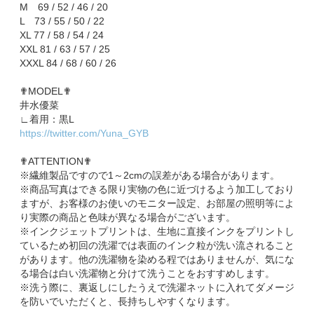
M 69 / 52 / 46 / 20
L 73 / 55 / 50 / 22
XL 77 / 58 / 54 / 24
XXL 81 / 63 / 57 / 25
XXXL 84 / 68 / 60 / 26
✟MODEL✟
井水優菜
∟着用：黒L
https://twitter.com/Yuna_GYB
✟ATTENTION✟
※繊維製品ですので1～2cmの誤差がある場合があります。
※商品写真はできる限り実物の色に近づけるよう加工しており
ますが、お客様のお使いのモニター設定、お部屋の照明等によ
り実際の商品と色味が異なる場合がございます。
※インクジェットプリントは、生地に直接インクをプリントし
ているため初回の洗濯では表面のインク粒が洗い流されること
があります。他の洗濯物を染める程ではありませんが、気にな
る場合は白い洗濯物と分けて洗うことをおすすめします。
※洗う際に、裏返しにしたうえで洗濯ネットに入れてダメージ
を防いでいただくと、長持ちしやすくなります。