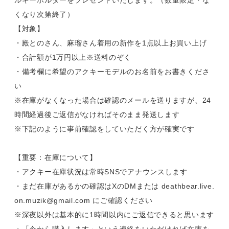
ルキーホルダーをプレゼントいたします。（数量限定・な
くなり次第終了）
【対象】
・殿とのさん、麻瑠さん着用の新作を1点以上お買い上げ
・合計額が1万円以上※送料のぞく
・備考欄に希望のアクキーモデルのお名前をお書きくださ
い
※在庫がなくなった場合は確認のメールを送りますが、24
時間経過後ご返信がなければそのまま発送します
※下記のように事前確認をしていただく方が確実です
【重要：在庫について】
・アクキー在庫状況は常時SNSでアナウンスします
・まだ在庫があるかの確認はXのDMまたは
deathbear.live.
on.muzik@gmail.com
にご確認ください
※深夜以外は基本的に1時間以内にご返信できると思います