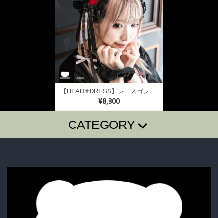
【HEAD✟DRESS】レースゴシックヘッドドレス
¥8,800
CATEGORY
T-SHIRTS
LONG SLEEVE T
SugarGrim
FOODIE・SHIRTS
BAG・BELT・OTHER
ACCESSORY
BOTTOMS
GOODS