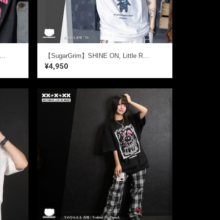
arGrim】シュガーグリム ｜ キュート,ファンシーTシャツ / 黒Tシャツ / ゴシック / 熊ベア
【SugarGrim】SHINE ON, Little Rebel ｜ キュート,ファンシーTシャツ / 黒Tシャツ / ゴシック / 熊ベア
¥4,950