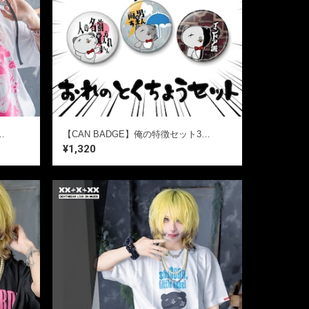
le ｜ キュート,ファンシーTシャツ / ゴシック / 熊ベア
【CAN BADGE】俺の特徴セット3個SET【送料無料】
¥1,320