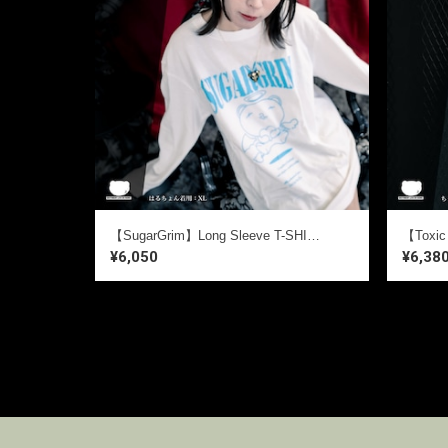
【SugarGrim】Long Sleeve T-SHIRTS【ANGEL】
¥6,050
¥6,38