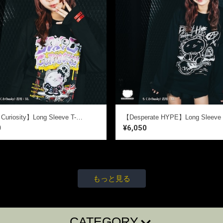
【Toxic Curiosity】Long Sleeve T-SHIRTS
【Desperate HYPE】Long Sleeve
0
¥6,050
もっと見る
CATEGORY