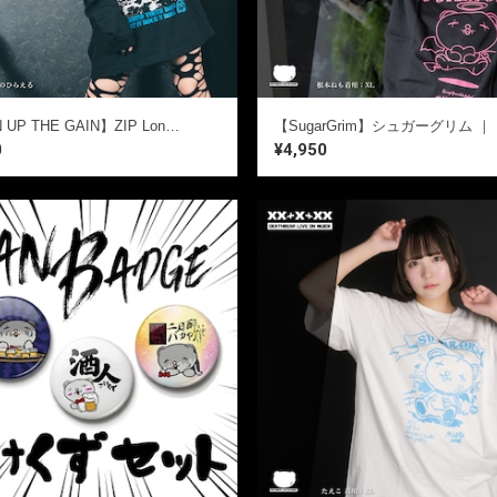
【TURN UP THE GAIN】ZIP Long Sleeve T-SHIRTS
【Sug
0
¥4,950