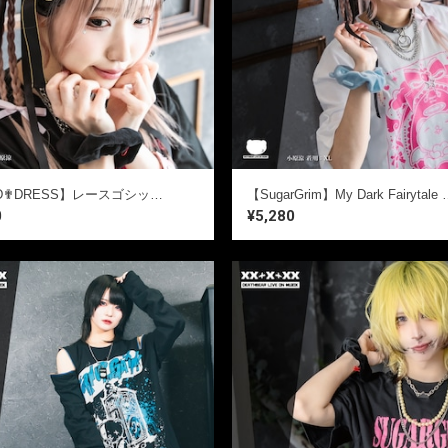
【HEAD✟DRESS】レースゴシックヘッドドレス
【SugarGrim】My Dark Fairyta
0
¥5,280