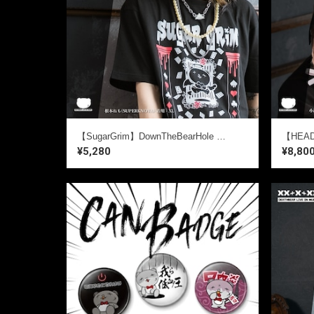
【SugarGrim】DownTheBearHole ｜ キュート,ファンシーTシャツ / ゴシック / 熊ベア
¥5,280
¥8,80