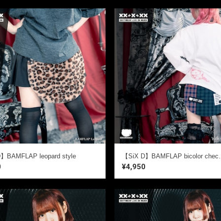
】BAMFLAP leopard style
【SiX D】BAMFLA
0
¥4,950