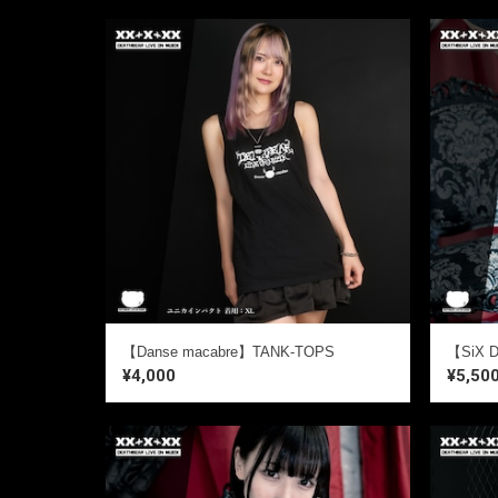
【Danse macabre】TANK-TOPS
【SiX D
¥4,000
¥5,50