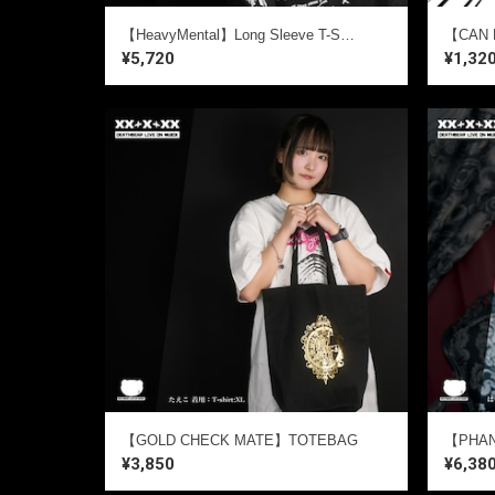
【HeavyMental】Long Sleeve T-SHIRTS
¥5,720
¥1,32
【GOLD CHECK MATE】TOTEBAG
【PHAN
¥3,850
¥6,38