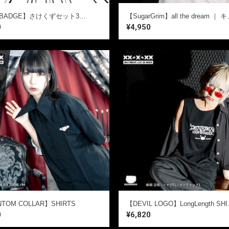
【CAN BADGE】さけくずセット3個SET【送料無料】
【SugarGrim】all the 
0
¥4,950
TOM COLLAR】SHIRTS
【DEVIL
0
¥6,820