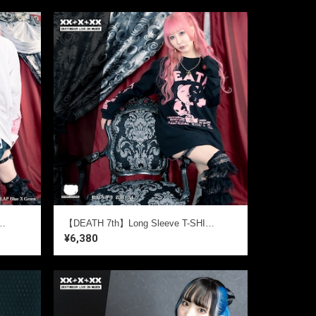
P bicolor check style
【DEATH 7th】Long Sleeve T-SHIRTS【Seventh Resonance】
¥6,380