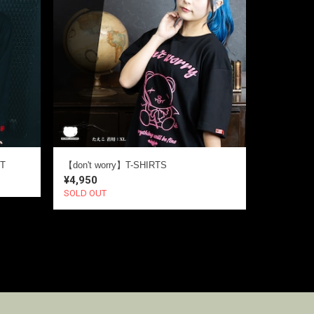
 T
【don't worry】T-SHIRTS
¥4,950
SOLD OUT