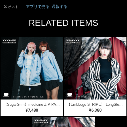
アプリで見る
通報する
RELATED ITEMS
【SugarGrim】medicine ZIP PARKA
【EmbLogo STRIPE】 LongSleeve SHIRTS
¥7,480
¥6,380