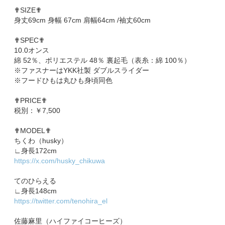
✟SIZE✟
身丈69cm 身幅 67cm 肩幅64cm /袖丈60cm
✟SPEC✟
10.0オンス
綿 52％、ポリエステル 48％ 裏起毛（表糸：綿 100％）
※ファスナーはYKK社製 ダブルスライダー
※フードひもは丸ひも身頃同色
✟PRICE✟
税別：￥7,500
✟MODEL✟
ちくわ（husky）
∟身長172cm
https://x.com/husky_chikuwa
てのひらえる
∟身長148cm
https://twitter.com/tenohira_el
佐藤麻里（ハイファイコーヒーズ）