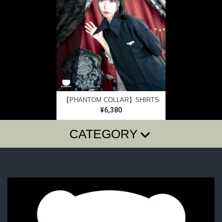
【PHANTOM COLLAR】SHIRTS
¥6,380
CATEGORY
T-SHIRTS
LONG SLEEVE T
SugarGrim
FOODIE・SHIRTS
BAG・BELT・OTHER
ACCESSORY
BOTTOMS
GOODS