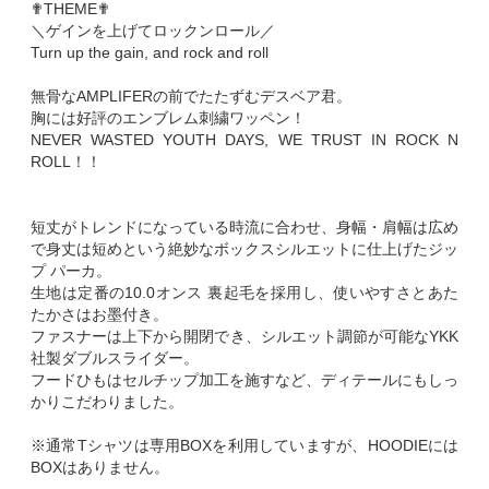
✟THEME✟
＼ゲインを上げてロックンロール／
Turn up the gain, and rock and roll
無骨なAMPLIFERの前でたたずむデスベア君。
胸には好評のエンブレム刺繍ワッペン！
NEVER WASTED YOUTH DAYS, WE TRUST IN ROCK N
ROLL！！
短丈がトレンドになっている時流に合わせ、身幅・肩幅は広め
で身丈は短めという絶妙なボックスシルエットに仕上げたジッ
プ パーカ。
生地は定番の10.0オンス 裏起毛を採用し、使いやすさとあた
たかさはお墨付き。
ファスナーは上下から開閉でき、シルエット調節が可能なYKK
社製ダブルスライダー。
フードひもはセルチップ加工を施すなど、ディテールにもしっ
かりこだわりました。
※通常Tシャツは専用BOXを利用していますが、HOODIEには
BOXはありません。