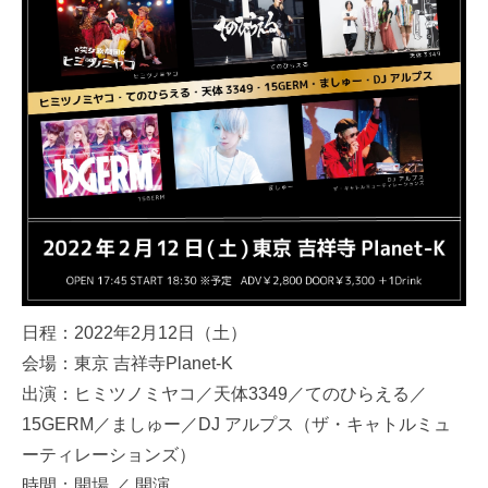
日程：2022年2月12日（土）
会場：東京 吉祥寺Planet-K
出演：ヒミツノミヤコ／天体3349／てのひらえる／
15GERM／ましゅー／DJ アルプス（ザ・キャトルミュ
ーティレーションズ）
時間：開場 ／ 開演