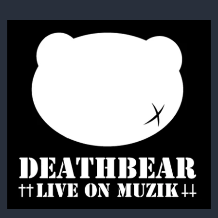
SugarGrim
FOODIE・SHIRTS
BAG・BELT・OTHER
ACCESSORY
BOTTOMS
GOODS