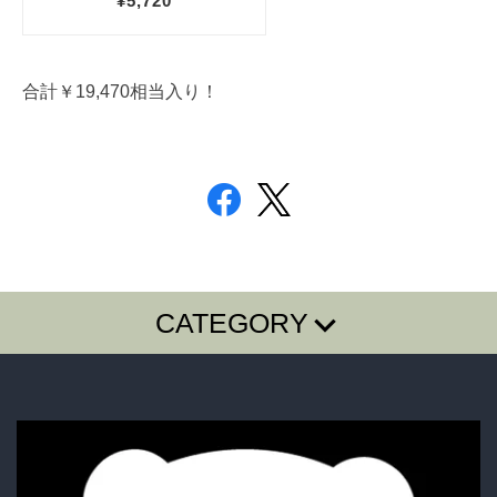
合計￥19,470相当入り！
CATEGORY
T-SHIRTS
LONG SLEEVE T
SugarGrim
FOODIE・SHIRTS
BAG・BELT・OTHER
ACCESSORY
BOTTOMS
GOODS