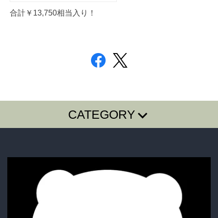
合計￥13,750相当入り！
CATEGORY
T-SHIRTS
LONG SLEEVE T
SugarGrim
FOODIE・SHIRTS
BAG・BELT・OTHER
ACCESSORY
BOTTOMS
GOODS