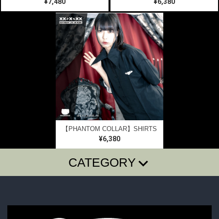
¥7,480
¥6,380
【PHANTOM COLLAR】SHIRTS
¥6,380
CATEGORY
T-SHIRTS
LONG SLEEVE T
SugarGrim
FOODIE・SHIRTS
BAG・BELT・OTHER