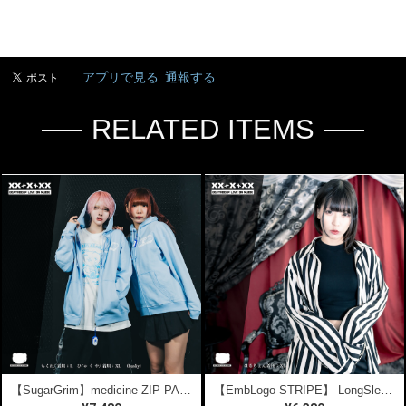
アプリで見る
通報する
RELATED ITEMS
【SugarGrim】medicine ZIP PARKA
【EmbLogo STRIPE】 LongSleeve SHIRTS