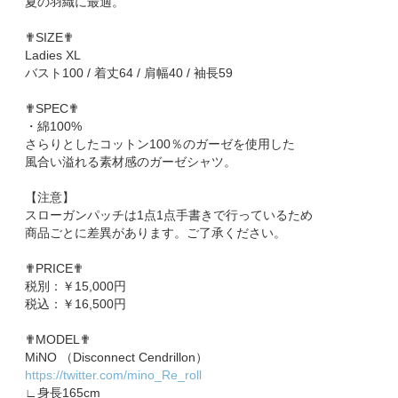
夏の羽織に最適。
✟SIZE✟
Ladies XL
バスト100 / 着丈64 / 肩幅40 / 袖長59
✟SPEC✟
・綿100%
さらりとしたコットン100％のガーゼを使用した
風合い溢れる素材感のガーゼシャツ。
【注意】
スローガンパッチは1点1点手書きで行っているため
商品ごとに差異があります。ご了承ください。
✟PRICE✟
税別：￥15,000円
税込：￥16,500円
✟MODEL✟
MiNO （Disconnect Cendrillon）
https://twitter.com/mino_Re_roll
∟身長165cm