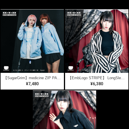
【SugarGrim】medicine ZIP PARKA
【EmbLogo STRIPE】 LongSleeve SHIRTS
¥7,480
¥6,380