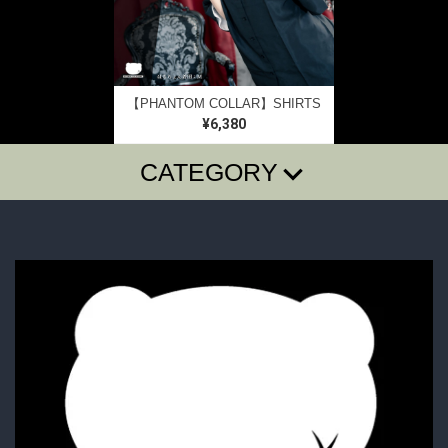
【PHANTOM COLLAR】SHIRTS
¥6,380
CATEGORY
T-SHIRTS
LONG SLEEVE T
SugarGrim
FOODIE・SHIRTS
BAG・BELT・OTHER
ACCESSORY
BOTTOMS
GOODS