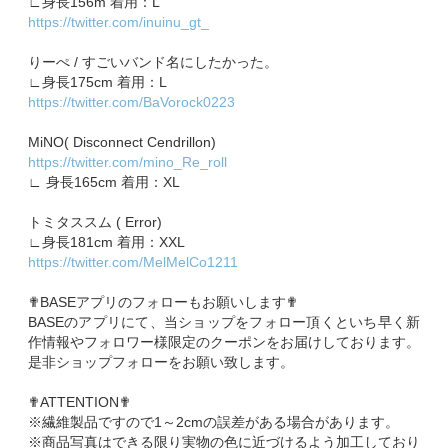
∟身長156m 着用：L
https://twitter.com/inuinu_gt_
​​りーぺ / すごいバンド名にしたかった。
∟身長175cm 着用：L
https://twitter.com/BaVorock0223
MiNO( Disconnect Cendrillon)
https://twitter.com/mino_Re_roll
∟ 身長165cm 着用：XL
トミタススム ( Error)
∟身長181cm 着用：XXL
https://twitter.com/MelMelCo1211
✟BASEアプリのフォローもお願いします✟
BASEのアプリにて、当ショップをフォロー頂くといち早く新
作情報やフォロワー様限定のクーポンをお届けしております。
是非ショップフォローをお願い致します。
✟ATTENTION✟
※繊維製品ですので1～2cmの誤差がある場合があります。
※商品写真はできる限り実物の色に近づけるよう加工しており