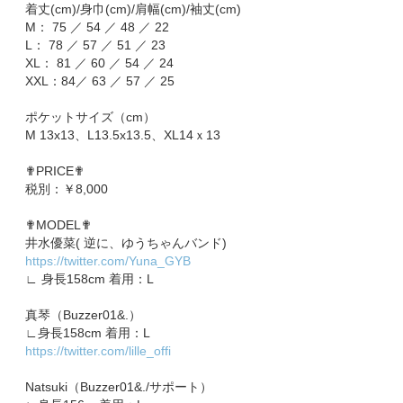
着丈(cm)/身巾(cm)/肩幅(cm)/袖丈(cm)
M： 75 ／ 54 ／ 48 ／ 22
L： 78 ／ 57 ／ 51 ／ 23
XL： 81 ／ 60 ／ 54 ／ 24
XXL：84／ 63 ／ 57 ／ 25
ポケットサイズ（cm）
M 13x13、L13.5x13.5、XL14ｘ13
✟PRICE✟
税別：￥8,000
✟MODEL✟
井水優菜( 逆に、ゆうちゃんバンド)
https://twitter.com/Yuna_GYB
∟ 身長158cm 着用：L
真琴（Buzzer01&.）
∟身長158cm 着用：L
https://twitter.com/lille_offi
Natsuki（Buzzer01&./サポート）