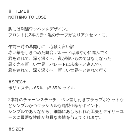
✟THEME✟
NOTHiNG TO LOSE
胸には刺繍ワッペンをデザイン。
フロントに2本の赤・黒のテープがありアクセントに。
午前三時の幕開けに 心騒ぐ言い訳
赤い華をしきつめた舞台 パレードは緩やかに進んでく
君を連れて、深く深くへ 夜が怖いものではなくなった
黒く光る新しい世界 パレードは未来へと進んでく
君を連れて、深く深くへ 新しい世界へと連れて行く
✟SPEC✟
ポリエステル 65％、綿 35％ ツイル
2本針のチェーンステッチ、ペン差し付きフラップポケットな
どシンプルかつクラシカルな縫製仕様がポイント。
シンプルでありながら、細部にあしらわれた工夫とデイリーユ
ースに最適な性能が無骨な表情を与えてくれます。
✟SIZE✟